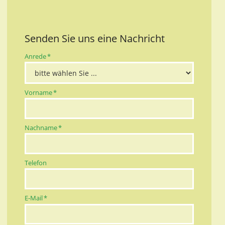
Senden Sie uns eine Nachricht
Pflichtfeld
Anrede
*
Pflichtfeld
Vorname
*
Pflichtfeld
Nachname
*
Telefon
Pflichtfeld
E-Mail
*