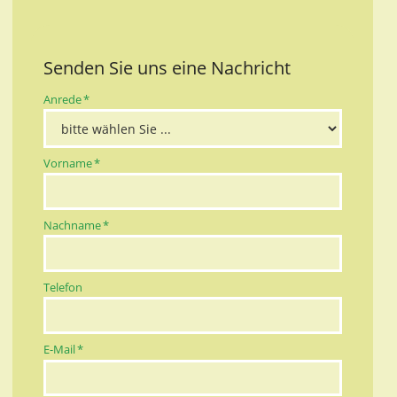
Senden Sie uns eine Nachricht
Pflichtfeld
Anrede
*
Pflichtfeld
Vorname
*
Pflichtfeld
Nachname
*
Telefon
Pflichtfeld
E-Mail
*